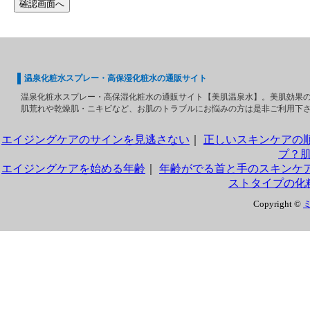
温泉化粧水スプレー・高保湿化粧水の通販サイト
温泉化粧水スプレー
・
高保湿化粧水
の通販サイト【美肌温泉水】。
美肌
効果
肌荒れ
や
乾燥肌
・ニキビなど、お肌のトラブルにお悩みの方は是非ご利用下
エイジングケアのサインを見逃さない
｜
正しいスキンケアの
プ？
エイジングケアを始める年齢
｜
年齢がでる首と手のスキンケ
ストタイプの化
Copyright ©